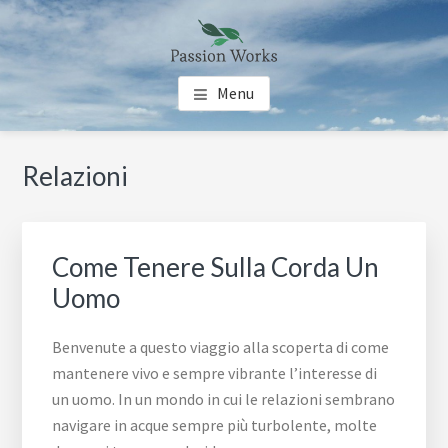
Skip
Skip
Skip
to
to
to
main
primary
footer
PASSION WORKS
Guide per le tue Passioni
content
sidebar
Menu
Primary
Relazioni
Sidebar
Come Tenere Sulla Corda Un
Uomo
Benvenute a questo viaggio alla scoperta di come
mantenere vivo e sempre vibrante l’interesse di
un uomo. In un mondo in cui le relazioni sembrano
navigare in acque sempre più turbolente, molte