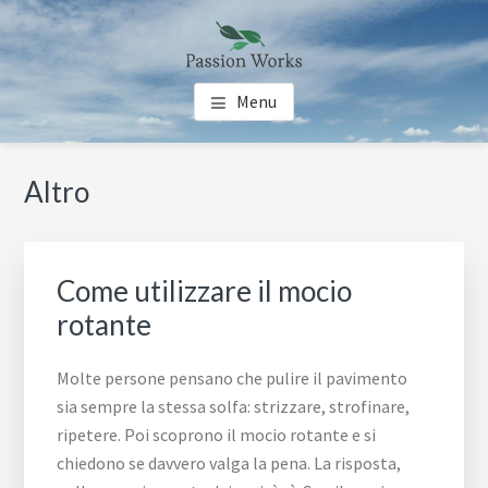
Skip
Skip
Skip
to
to
to
main
primary
footer
PASSION WORKS
Guide per le tue Passioni
content
sidebar
Menu
Primary
Altro
Sidebar
Come utilizzare il mocio
rotante
Molte persone pensano che pulire il pavimento
sia sempre la stessa solfa: strizzare, strofinare,
ripetere. Poi scoprono il mocio rotante e si
chiedono se davvero valga la pena. La risposta,