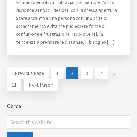
vicinanza emotiva. Tuttavia, non sempre l’altro
risponde ai nostri desideri con la stessa apertura.
Stare accanto a una persona con uno stile di
attaccamento evitante può essere fonte di
confusione e frustrazione: i suoi silenzi, la
tendenza a prendere le distanze, il bisogno […]
Interim
Go
Page
Page
Page
Page
«
Previous Page
1
2
3
4
…
pages
to
Page
Go
11
Next Page »
omitted
to
Cerca
Search
this
website