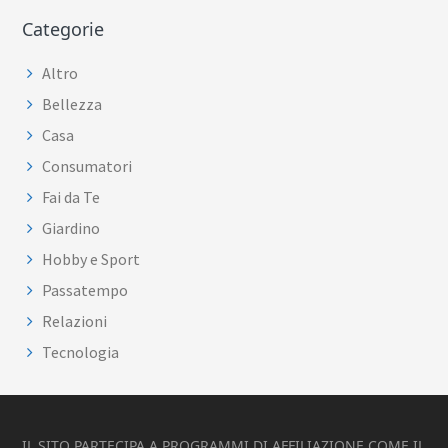
Categorie
Altro
Bellezza
Casa
Consumatori
Fai da Te
Giardino
Hobby e Sport
Passatempo
Relazioni
Tecnologia
Footer
IL SITO PARTECIPA A PROGRAMMI DI AFFILIAZIONE COME IL