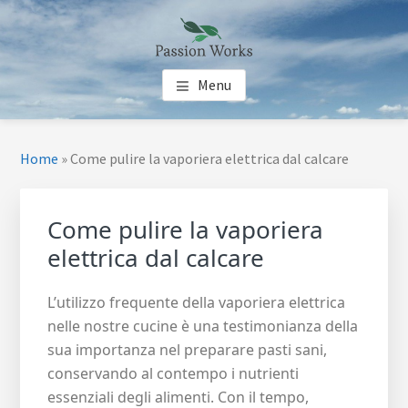
Skip
Skip
Skip
to
to
to
main
primary
footer
PASSION WORKS
Guide per le tue Passioni
content
sidebar
Menu
Primary
Home
»
Come pulire la vaporiera elettrica dal calcare
Sidebar
Come pulire la vaporiera
elettrica dal calcare
L’utilizzo frequente della vaporiera elettrica
nelle nostre cucine è una testimonianza della
sua importanza nel preparare pasti sani,
conservando al contempo i nutrienti
essenziali degli alimenti. Con il tempo,