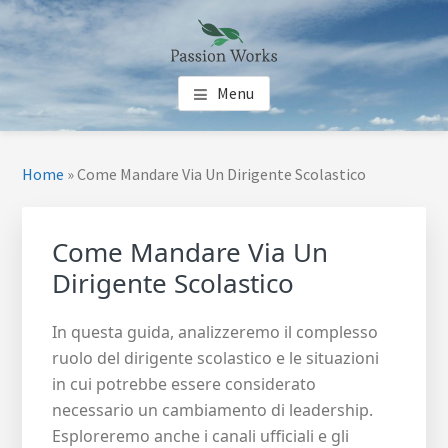
Skip
Skip
Skip
to
to
to
main
primary
footer
PASSION WORKS
Guide per le tue Passioni
content
sidebar
Menu
Primary
Home
»
Come Mandare Via Un Dirigente Scolastico
Sidebar
Come Mandare Via Un
Dirigente Scolastico
In questa guida, analizzeremo il complesso
ruolo del dirigente scolastico e le situazioni
in cui potrebbe essere considerato
necessario un cambiamento di leadership.
Esploreremo anche i canali ufficiali e gli