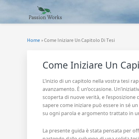
Skip
Skip
Skip
Skip
to
to
to
to
primary
main
primary
footer
PASSION WORKS
Guide per le tue Passioni
navigation
content
sidebar
Home
»
Come Iniziare Un Capitolo Di Tesi
Come Iniziare Un Capi
L’inizio di un capitolo nella vostra tesi 
avanzamento. È un’occasione. Un’iniziati
scoperta di nuove verità, e l’esposizione 
sapere come iniziare può essere in sé un 
su ogni parola e argomento trattato in un
La presente guida è stata pensata per offr
partendo dallo sviluppo di una solida tesi,