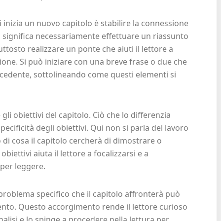
inizia un nuovo capitolo è stabilire la connessione
 significa necessariamente effettuare un riassunto
ttosto realizzare un ponte che aiuti il lettore a
ione. Si può iniziare con una breve frase o due che
recedente, sottolineando come questi elementi si
i obiettivi del capitolo. Ciò che lo differenzia
pecificità degli obiettivi. Qui non si parla del lavoro
o di cosa il capitolo cercherà di dimostrare o
iettivi aiuta il lettore a focalizzarsi e a
per leggere.
roblema specifico che il capitolo affronterà può
nto. Questo accorgimento rende il lettore curioso
alisi e lo spinge a procedere nella lettura per