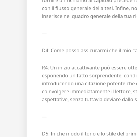
fornire un richiamo al capitolo preceden
con il flusso generale della tesi. Infine, 
inserisce nel quadro generale della tua ri
—
D4: Come posso assicurarmi che il mio cap
R4: Un inizio accattivante può essere o
esponendo un fatto sorprendente, condi
introducendo una citazione potente che c
coinvolgere immediatamente il lettore, st
aspettative, senza tuttavia deviare dallo 
—
D5: In che modo il tono e lo stile del pri