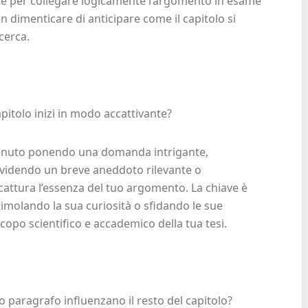
te per collegare logicamente l’argomento in esame
non dimenticare di anticipare come il capitolo si
cerca.
itolo inizi in modo accattivante?
ttenuto ponendo una domanda intrigante,
videndo un breve aneddoto rilevante o
attura l’essenza del tuo argomento. La chiave è
imolando la sua curiosità o sfidando le sue
scopo scientifico e accademico della tua tesi.
mo paragrafo influenzano il resto del capitolo?